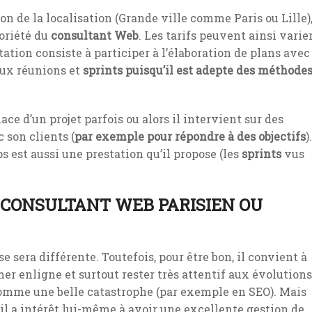
 de la localisation (Grande ville comme Paris ou Lille)
toriété du
consultant Web
. Les tarifs peuvent ainsi varie
station consiste à participer à l’élaboration de plans avec
aux réunions et
sprints puisqu’il est adepte des méthode
ce d’un projet parfois ou alors il intervient sur des
 son clients (
par exemple pour répondre à des objectifs
).
 est aussi une prestation qu’il propose (les
sprints
vus
CONSULTANT WEB PARISIEN OU
se sera différente. Toutefois, pour être bon, il convient à
er enligne et surtout rester très attentif aux évolutions
 comme une belle catastrophe (par exemple en SEO). Mais
 il a intérêt lui-même à avoir une excellente gestion de