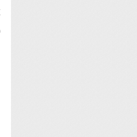
,
r
s