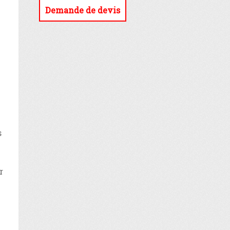
Demande de devis
s
r